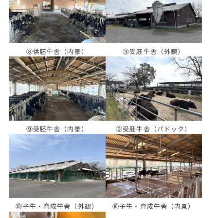
⑧供胚牛舎（内景）
⑨受胚牛舎（外観）
⑨受胚牛舎（内景）
⑨受胚牛舎（パドック）
⑩子牛・育成牛舎（外観）
⑩子牛・育成牛舎（内景）