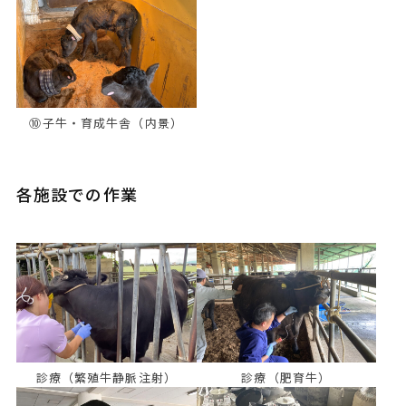
⑩子牛・育成牛舎（内景）
各施設での作業
診療（繁殖牛静脈注射）
診療（肥育牛）