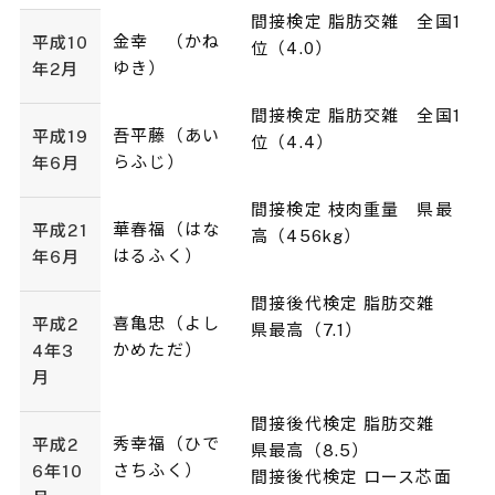
間接検定 脂肪交雑 全国1
金幸 （かね
平成10
位（4.0）
ゆき）
年2月
間接検定 脂肪交雑 全国1
吾平藤（あい
平成19
位（4.4）
らふじ）
年6月
間接検定 枝肉重量 県最
華春福（はな
平成21
高（456kg）
はるふく）
年6月
間接後代検定 脂肪交雑
喜亀忠（よし
平成2
県最高（7.1）
かめただ）
4年3
月
間接後代検定 脂肪交雑
秀幸福（ひで
平成2
県最高（8.5）
さちふく）
6年10
間接後代検定 ロース芯面