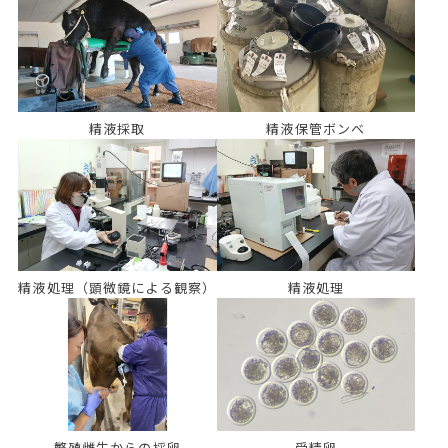
精液採取
精液保管ボンベ
精液処理（顕微鏡による観察）
精液処理