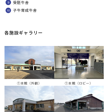
受胚牛舎
子牛育成牛舎
各施設ギャラリー
①本館（外観）
①本館（ロビー）