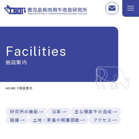
Facilities
施設案内
HOME
施設案内
研究所の機能
沿革
主な種雄牛の造成
組織
土地・家畜の飼養頭数
アクセス