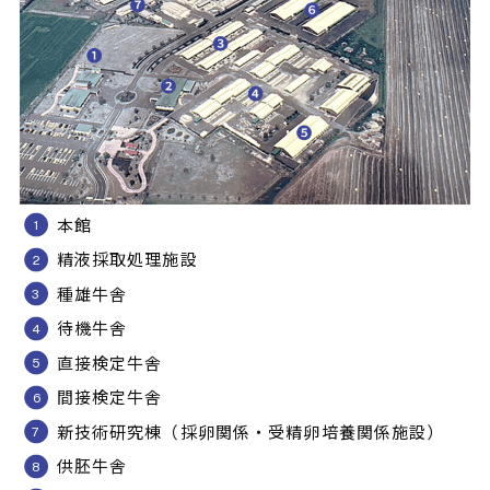
本館
精液採取処理施設
種雄牛舎
待機牛舎
直接検定牛舎
間接検定牛舎
新技術研究棟（採卵関係・受精卵培養関係施設）
供胚牛舎