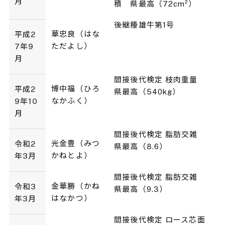
月
積 県最高（72cm²）
後継種雄牛第1号
華忠良（はな
平成2
ただよし）
7年9
月
間接後代検定 枝肉重量
博中福（ひろ
平成2
県最高（540kg）
なかふく）
9年10
月
間接後代検定 脂肪交雑
光金豊（みつ
令和2
県最高（8.6）
かねとよ）
年3月
間接後代検定 脂肪交雑
金華勝（かね
令和3
県最高（9.3）
はなかつ）
年3月
間接後代検定 ロース芯面