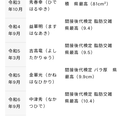
秀春幸（ひで
令和3
積 県最高（81cm²）
はるゆき）
年10月
間接後代検定 脂肪交雑
益華明（ます
令和4
県最高（9.4）
はなあき）
年9月
間接後代検定 脂肪交雑
吉高竜（よし
令和5
県最高（9.5）
たかりゅう）
年3月
間接後代検定 バラ厚 県
金華光（かね
令和5
最高（9.9cm）
はなひかり）
年9月
間接後代検定 脂肪交雑
中津秀（なか
令和6
県最高（10.4）
つひで）
年9月