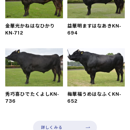
金華光
かねはなひかり
益華明
ますはなあき
KN-
KN-712
694
秀巧喜
ひでたくよし
KN-
梅華福
うめはなふく
KN-
736
652
詳しくみる