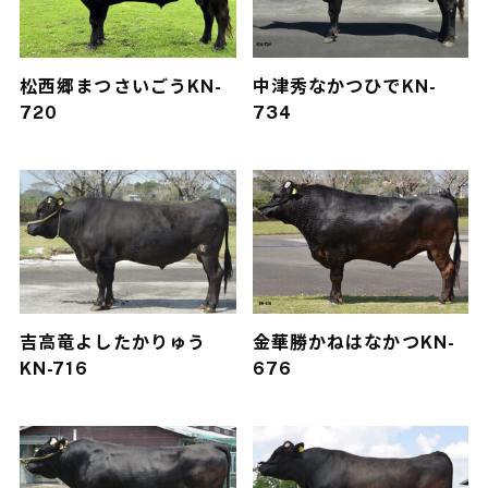
松西郷
まつさいごう
KN-
中津秀
なかつひで
KN-
720
734
吉高竜
よしたかりゅう
金華勝
かねはなかつ
KN-
KN-716
676