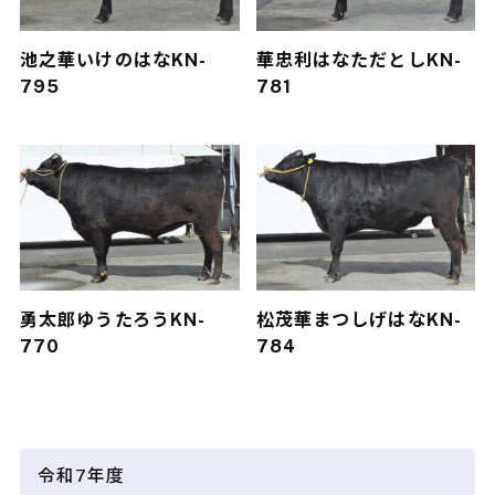
池之華
いけのはな
KN-
華忠利
はなただとし
KN-
795
781
勇太郎
ゆうたろう
KN-
松茂華
まつしげはな
KN-
770
784
令和7年度