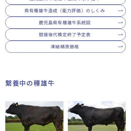
県有種雄牛造成（能力評価）のしくみ
鹿児島県有種雄牛系統図
間接後代検定終了予定表
凍結精液価格
繋養中の種雄牛