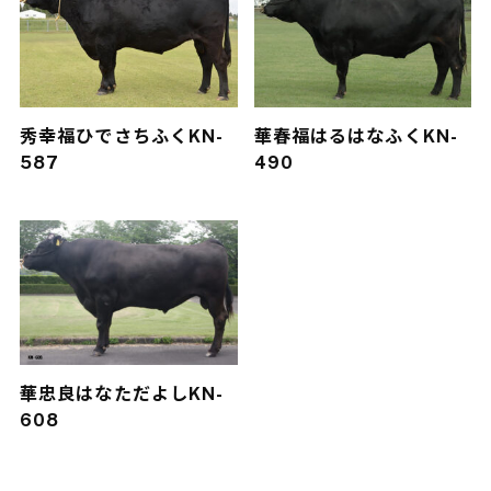
秀幸福
ひでさちふく
KN-
華春福
はるはなふく
KN-
587
490
華忠良
はなただよし
KN-
608