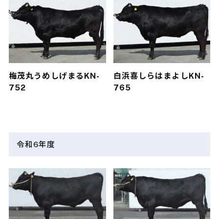
梅茂丸
うめしげまる
KN-
白浜喜
しらはまよし
KN-
752
765
令和6年度