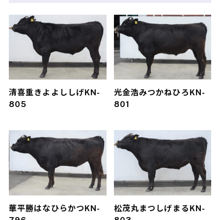
清喜重
きよよししげ
KN-
光金浩
みつかねひろ
KN-
805
801
華平勝
はなひらかつ
KN-
松茂丸
まつしげまる
KN-