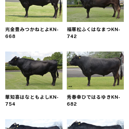
光金豊
みつかねとよ
KN-
福華松
ふくはなまつ
KN-
668
742
華知喜
はなともよし
KN-
秀春幸
ひではるゆき
KN-
754
682