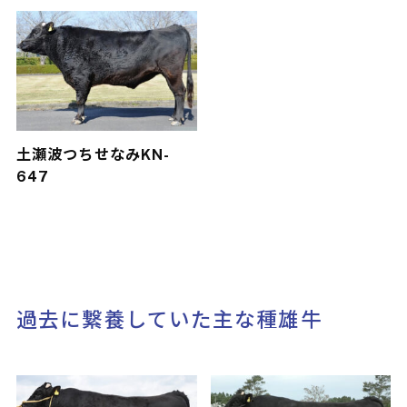
土瀬波
つちせなみ
KN-
647
過去に繋養していた主な種雄牛