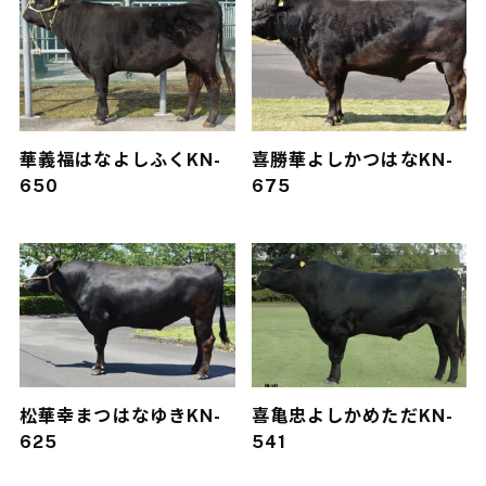
華義福
はなよしふく
KN-
喜勝華
よしかつはな
KN-
650
675
松華幸
まつはなゆき
KN-
喜亀忠
よしかめただ
KN-
625
541