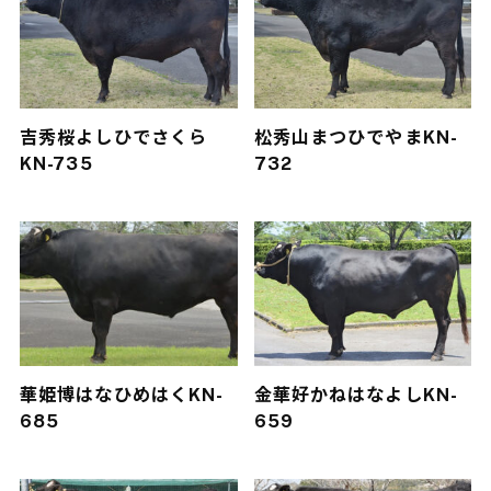
吉秀桜
よしひでさくら
松秀山
まつひでやま
KN-
KN-735
732
華姫博
はなひめはく
KN-
金華好
かねはなよし
KN-
685
659