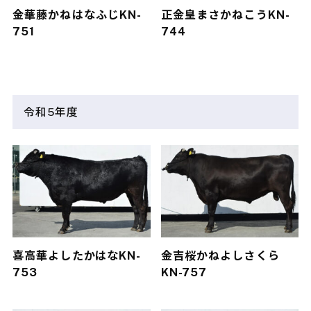
金華藤
かねはなふじ
KN-
正金皇
まさかねこう
KN-
751
744
令和5年度
喜高華
よしたかはな
KN-
金吉桜
かねよしさくら
753
KN-757