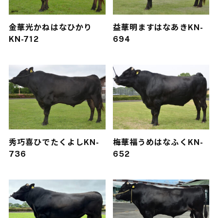
金華光
かねはなひかり
益華明
ますはなあき
KN-
KN-712
694
秀巧喜
ひでたくよし
KN-
梅華福
うめはなふく
KN-
736
652