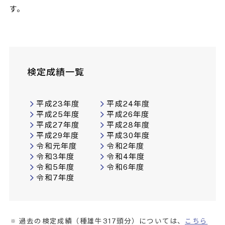
す。
検定成績一覧
平成23年度
平成24年度
平成25年度
平成26年度
平成27年度
平成28年度
平成29年度
平成30年度
令和元年度
令和2年度
令和3年度
令和4年度
令和5年度
令和6年度
令和7年度
過去の検定成績（種雄牛317頭分）については、
こちら