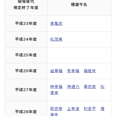
現場後代
種雄牛名
検定終了年度
平成23年度
喜亀忠
平成24年度
松茂美
平成25年度
平成26年度
益華福
秀幸福
福隆栄
伸幸福
神通力
華忠良
松
平成27年度
貴幸
政忠幸
土幸波
利金平
増
平成28年度
華秀