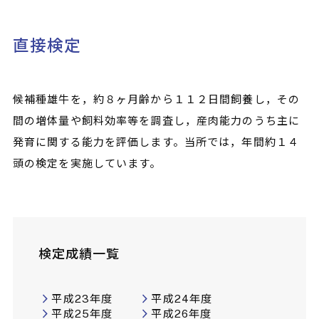
直接検定
候補種雄牛を，約８ヶ月齢から１１２日間飼養し，その
間の増体量や飼料効率等を調査し，産肉能力のうち主に
発育に関する能力を評価します。当所では，年間約１４
頭の検定を実施しています。
検定成績一覧
平成23年度
平成24年度
平成25年度
平成26年度