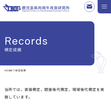
Records
検定成績
HOME
検定成績
当所では，直接検定，間接後代検定，現場後代検定を実
施しています。