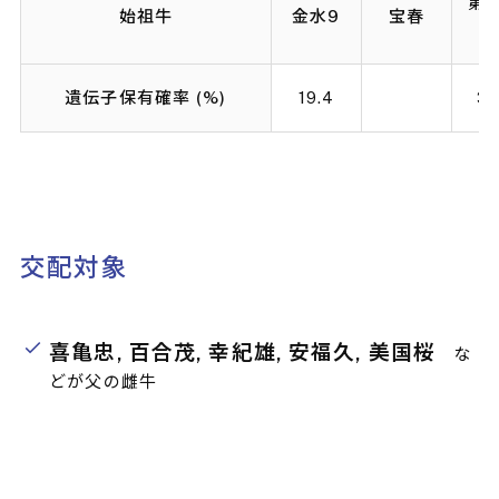
第2
始祖牛
金水9
宝春
遺伝子保有確率 (%)
19.4
33
交配対象
喜亀忠, 百合茂, 幸紀雄, 安福久, 美国桜
な
どが父の雌牛