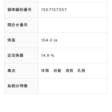
個体識別番号
1357137357
問合せ番号
体高
154.0 ㎝
近交係数
14.9 %
美点
体積 前躯 資質 乳徴
系統の特徴