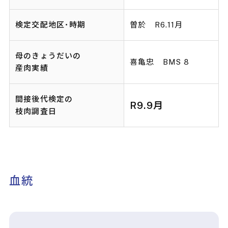
検定交配地区･時期
曽於 R6.11月
母のきょうだいの
喜亀忠 BMS 8
産肉実績
間接後代検定の
R9.9月
枝肉調査日
血統