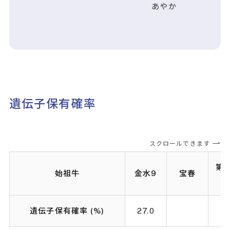
あやか
遺伝子保有確率
スクロールできます
第2
始祖牛
金水9
宝春
遺伝子保有確率 (%)
27.0
42