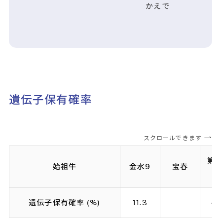
かえで
遺伝子保有確率
スクロールできます
第2
始祖牛
金水9
宝春
遺伝子保有確率 (%)
11.3
43